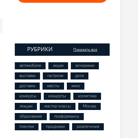
РУБРИКИ
Показать все
автомобили
акции
вечеринки
выставки
гастроли
дети
доставка
квесты
кино
конкурсы
концерты
косметика
лекции
мастер-классы
Москва
образование
перформансы
покупки
праздники
развлечения