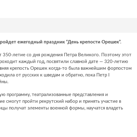
 пройдет ежегодный праздник “День крепости Орешек”.
т 350-летие со дня рождения Петра Великого. Поэтому этот
роходит каждый год, посвятили славной дате — 320-летию
евняя крепость Орешек когда-то была важнейшим форпостом
ходила от русских к шведам и обратно, пока Петр I
йны.
ую программу, театрализованные представления и
е смогут пройти рекрутский набор и принять участие в
нцы получат элементы военной формы, научатся владеть