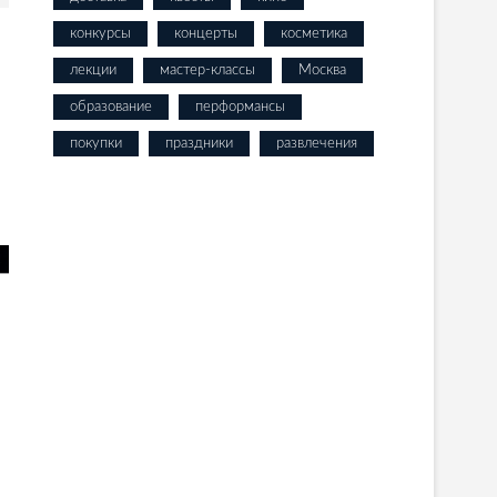
конкурсы
концерты
косметика
лекции
мастер-классы
Москва
образование
перформансы
покупки
праздники
развлечения