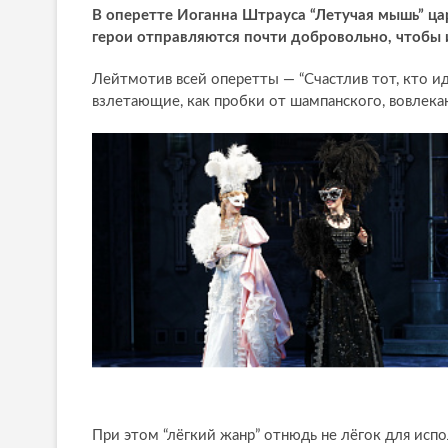
В оперетте Иоганна Штрауса “Летучая мышь” цар
герои отправляются почти добровольно, чтобы 
Лейтмотив всей оперетты — “Счастлив тот, кто и
взлетающие, как пробки от шампанского, вовлека
При этом “лёгкий жанр” отнюдь не лёгок для исп