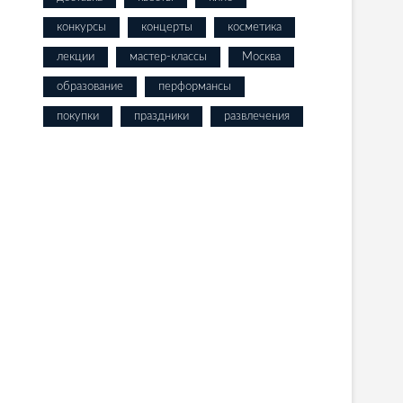
конкурсы
концерты
косметика
лекции
мастер-классы
Москва
образование
перформансы
покупки
праздники
развлечения