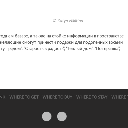
© Katya Nikitina
годнем базаре, а также на стойке информации в пространстве
е желающие смогут принести подарки для подопечных восьми
ут рядом”, “Старость в радость”, “Тёплый дом”, “Потеряшка”,
INK
WHERE TO GET
WHERE TO BUY
WHERE TO STAY
WHERE T
V
T
K
e