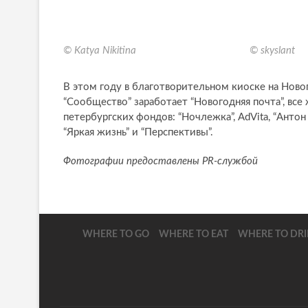
© Katya Nikitina
© skyslant
В этом году в благотворительном киоске на Ново
“Сообщество” заработает “Новогодняя почта”, вс
петербургских фондов: “Ночлежка”, AdVita, “Антон т
“Яркая жизнь” и “Перспективы”.
Фотографии предоставлены PR-службой
WHERE TO GO
WHERE TO EAT
WHERE TO DR