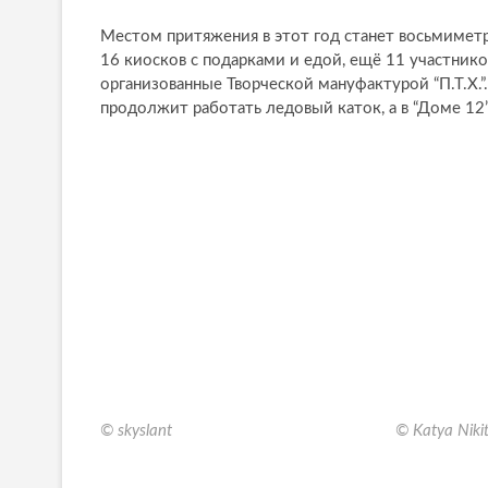
Местом притяжения в этот год станет восьмиметро
16 киосков с подарками и едой, ещё 11 участнико
организованные Творческой мануфактурой “П.Т.Х.”.
продолжит работать ледовый каток, а в “Доме 12
© skyslant
© Katya Niki