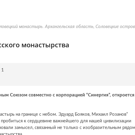
овецкий монастырь. Архангельская область, Соловецкие остро
сского монастырства
 1
ным Союзом совместно с корпорацией “Синергия”, откроется
стырь на границе с небом. Эдуард Бояков, Михаил Розанов”
 пробиться к сердцевине важнейшего для нашей цивилизации
овали замысел, связанный не только с изобразительным рядом
астырства.