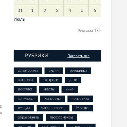
31
1
2
3
4
5
6
Июль
Реклама 18+
РУБРИКИ
Показать все
автомобили
акции
вечеринки
выставки
гастроли
дети
доставка
квесты
кино
конкурсы
концерты
косметика
я;
лекции
мастер-классы
Москва
ея
образование
перформансы
покупки
праздники
развлечения