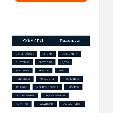
РУБРИКИ
Показать все
автомобили
акции
вечеринки
выставки
гастроли
дети
доставка
квесты
кино
конкурсы
концерты
косметика
лекции
мастер-классы
Москва
образование
перформансы
покупки
праздники
развлечения