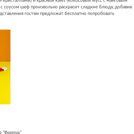
 кристаллами) и красный кaws (кокосовый мусс с манговым
 соусом шеф произвольно раскрасит сладкие блюда, добавив
едставления гостям предложат бесплатно попробовать
а “Фартук”