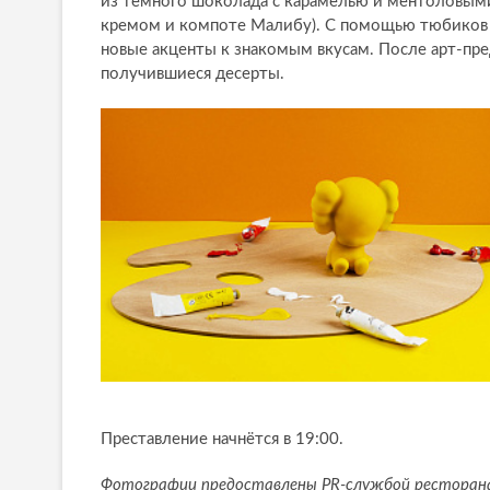
из темного шоколада с карамелью и ментоловыми
кремом и компоте Малибу). С помощью тюбиков с
новые акценты к знакомым вкусам. После арт-пр
получившиеся десерты.
Преставление начнётся в 19:00.
Фотографии предоставлены PR-службой ресторан