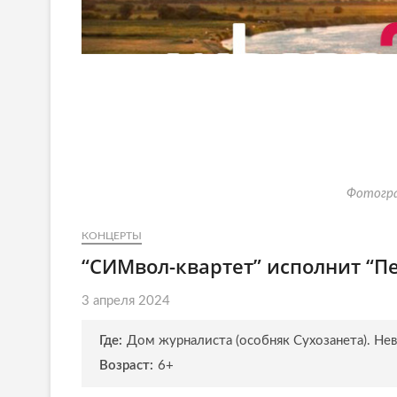
Фотогра
КОНЦЕРТЫ
“СИМвол-квартет” исполнит “П
3 апреля 2024
Где:
Дом журналиста (особняк Сухозанета). Нев
Возраст:
6+