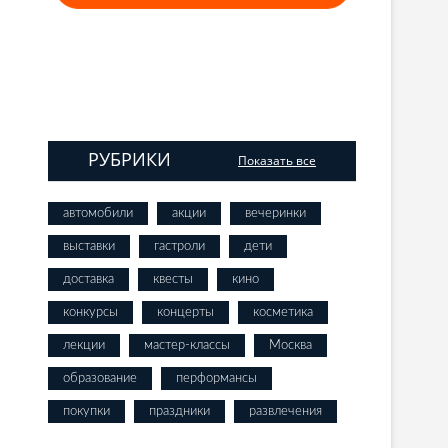
РУБРИКИ
Показать все
автомобили
акции
вечеринки
выставки
гастроли
дети
доставка
квесты
кино
конкурсы
концерты
косметика
лекции
мастер-классы
Москва
образование
перформансы
покупки
праздники
развлечения