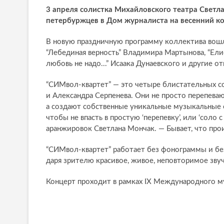
3 апреля солистка Михайловского театра Светл
петербуржцев в Дом журналиста на весенний ко
В новую праздничную программу коллектива вошл
“Лебединая верность” Владимира Мартынова, “Елис
любовь не надо...” Исаака Дунаевского и другие
“СИМвол-квартет” — это четыре блистательных со
и Александра Серпенева. Они не просто перепеваю
а создают собственные уникальные музыкальные о
чтобы не впасть в простую ‘перепевку’, или ‘соло 
аранжировок Светлана Мончак. — Бывает, что прои
“СИМвол-квартет” работает без фонограммы и бе
даря зрителю красивое, живое, неповторимое зву
Концерт проходит в рамках IX Международного му