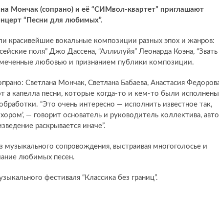
ана Мончак (сопрано) и её “СИМвол-квартет” приглашают
нцерт “Песни для любимых”.
и красивейшие вокальные композиции разных эпох и жанров:
ейские поля” Джо Дассена, “Аллилуйя” Леонарда Коэна, “Звать
 отмеченные любовью и признанием публики композиции.
прано: Светлана Мончак, Светлана Бабаева, Анастасия Федоров
т а капелла песни, которые когда-то и кем-то были исполнены
бработки. “Это очень интересно — исполнить известное так,
с хором’, — говорит основатель и руководитель коллектива, авт
зведение раскрывается иначе”.
з музыкального сопровождения, выстраивая многоголосье и
чание любимых песен.
зыкального фестиваля “Классика без границ”.