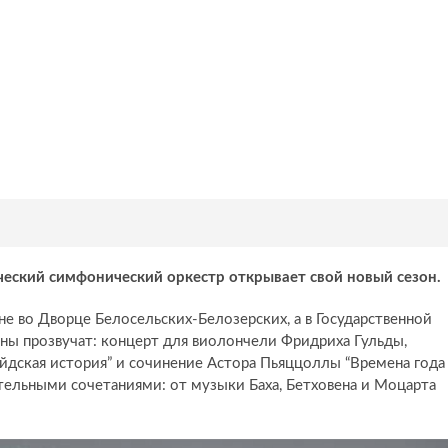
еский симфонический оркестр открывает свой новый сезон.
не во Дворце Белосельских-Белозерских, а в Государственной
ны прозвучат: концерт для виолончели Фридриха Гульды,
дская история” и сочинение Астора Пьяццоллы “Времена года
ительными сочетаниями: от музыки Баха, Бетховена и Моцарта