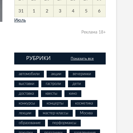
31
1
2
3
4
5
6
Июль
Реклама 18+
РУБРИКИ
Показать все
автомобили
акции
вечеринки
выставки
гастроли
дети
доставка
квесты
кино
конкурсы
концерты
косметика
лекции
мастер-классы
Москва
образование
перформансы
покупки
праздники
развлечения