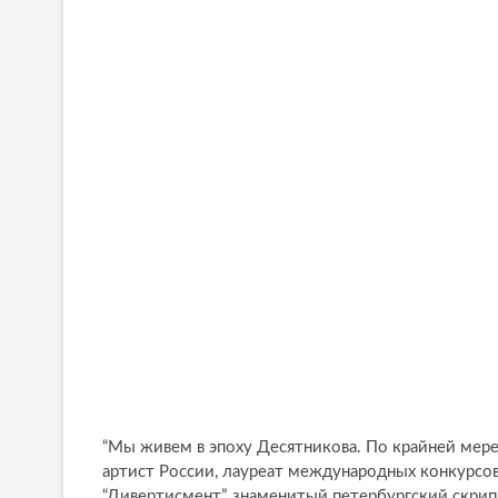
“Мы живем в эпоху Десятникова. По крайней мере
артист России, лауреат международных конкурсо
“Дивертисмент”, знаменитый петербургский скри