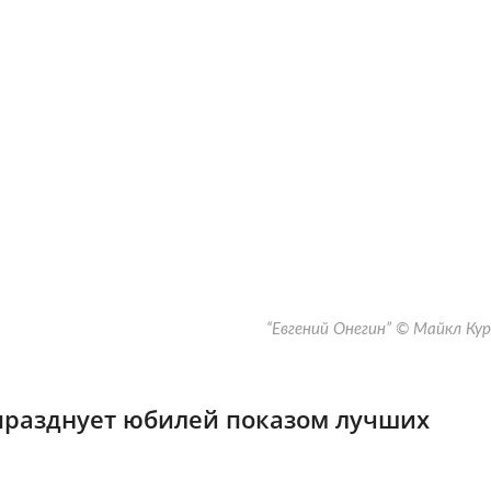
“Евгений Онегин” © Майкл Ку
празднует юбилей показом лучших