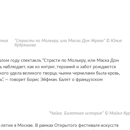
ения
“Страсти по Мольеру, или Маска Дон Жуана” © Юлия
Кудряшова
ом году спектакль “Страсти по Мольеру, или Маска Дон
ль наблюдает, как из интриг, терзаний и забот рождаются
ого удела великого творца, чьими чернилами была кровь,
ь”, — говорит Борис Эйфман. Балет о французском
“Чайка. Балетная история” © Майкл Ку
летие в Москве. В рамках Открытого фестиваля искусств