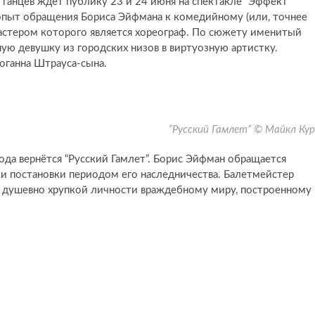
танцев ждёт публику 23 и 24 июня на спектакле “Эффект
 опыт обращения Бориса Эйфмана к комедийному (или, точнее
мастером которого является хореограф. По сюжету именитый
ую девушку из городских низов в виртуозную артистку.
оганна Штрауса-сына.
“Русский Гамлет” © Майкл Ку
года вернётся “Русский Гамлет”. Борис Эйфман обращается
мки постановки периодом его наследничества. Балетмейстер
 душевно хрупкой личности враждебному миру, построенному