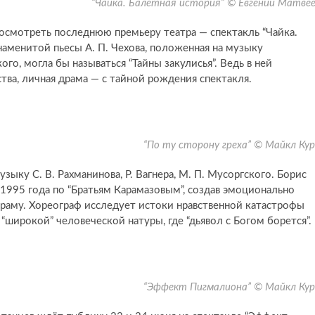
“Чайка. Балетная история” © Евгений Матве
осмотреть последнюю премьеру театра — спектакль “Чайка.
наменитой пьесы А. П. Чехова, положенная на музыку
го, могла бы называться “Тайны закулисья”. Ведь в ней
ва, личная драма — с тайной рождения спектакля.
“По ту сторону греха” © Майкл Ку
узыку С. В. Рахманинова, Р. Вагнера, М. П. Мусоргского. Борис
1995 года по “Братьям Карамазовым”, создав эмоционально
аму. Хореограф исследует истоки нравственной катастрофы
широкой” человеческой натуры, где “дьявол с Богом борется”.
“Эффект Пигмалиона” © Майкл Ку