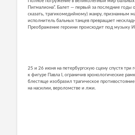
Полное погружение в великолепный мир бальных 
Пигмалиона”. Балет — первый за последние годы
сказать, трагикомедийному) жанру, признанным 
исполнитель бальных танцев превращает нескладн
Преображение героини происходит под музыку И
25 и 26 июня на петербургскую сцену спустя три 
к фигуре Павла I, ограничив хронологические ра
блестяще изобразил трагическое противостояние
на насилии, вероломстве и лжи.