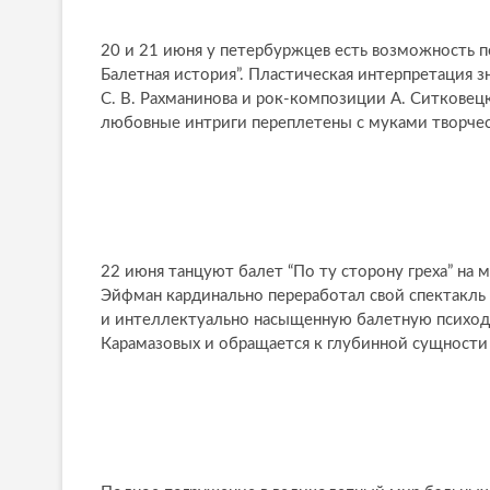
20 и 21 июня у петербуржцев есть возможность п
Балетная история”. Пластическая интерпретация з
С. В. Рахманинова и рок-композиции А. Ситковецко
любовные интриги переплетены с муками творчест
22 июня танцуют балет “По ту сторону греха” на м
Эйфман кардинально переработал свой спектакль 
и интеллектуально насыщенную балетную психодр
Карамазовых и обращается к глубинной сущности “