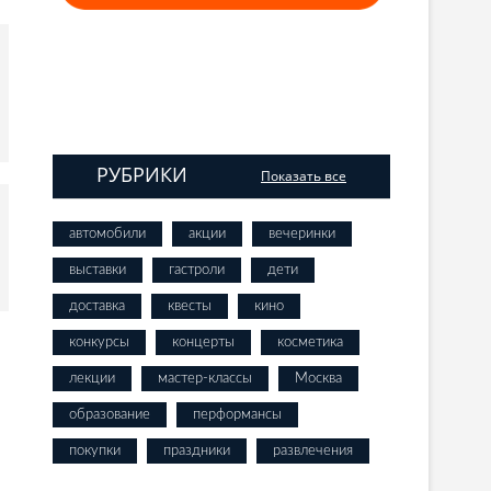
РУБРИКИ
Показать все
автомобили
акции
вечеринки
выставки
гастроли
дети
доставка
квесты
кино
конкурсы
концерты
косметика
лекции
мастер-классы
Москва
образование
перформансы
покупки
праздники
развлечения