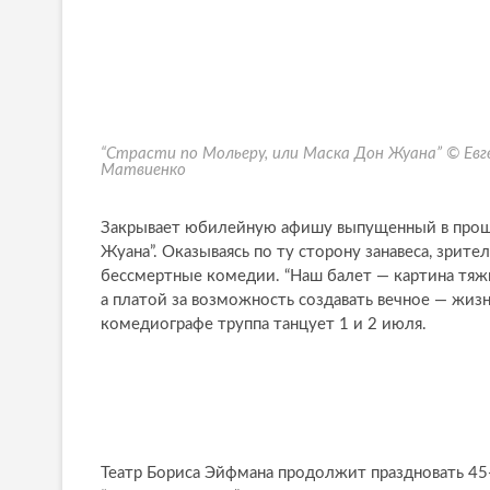
“Страсти по Мольеру, или Маска Дон Жуана” © Евг
Матвиенко
Закрывает юбилейную афишу выпущенный в прошл
Жуана”. Оказываясь по ту сторону занавеса, зрите
бессмертные комедии. “Наш балет — картина тяжк
а платой за возможность создавать вечное — жизн
комедиографе труппа танцует 1 и 2 июля.
Театр Бориса Эйфмана продолжит праздновать 45-