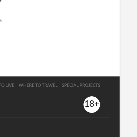
е
а
O LIVE
WHERE TO TRAVEL
SPECIAL PROJECTS
18+