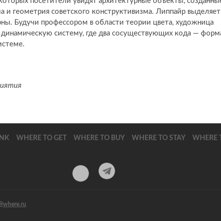
которых посетители увидят архитектурные объекты, созданны
а и геометрия советского конструктивизма. Липпайр выделяет
рны. Будучи профессором в области теории цвета, художница
ть динамическую систему, где два сосуществующих кода — форм
истеме.
риятия
INK
WHERE TO GET
WHERE TO BUY
WHERE TO STAY
WHERE T
T
V
e
K
l
@where.ru
e
g