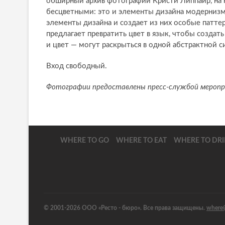
обширный архив фотографий Кристи Липпайр, на 
бесцветными: это и элементы дизайна модернизм
элементы дизайна и создает из них особые патте
предлагает превратить цвет в язык, чтобы созда
и цвет — могут раскрыться в одной абстрактной с
Вход свободный.
Фотографии предоставлены пресс-службой мероп
WHERE TO GO
WHERE TO EAT
WHERE TO DR
© 2001-2026 ООО «Ресто - бюро». Все права защищены.
where