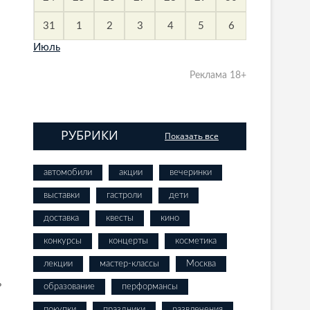
31
1
2
3
4
5
6
Июль
Реклама 18+
РУБРИКИ
Показать все
автомобили
акции
вечеринки
выставки
гастроли
дети
доставка
квесты
кино
конкурсы
концерты
косметика
лекции
мастер-классы
Москва
ь
образование
перформансы
покупки
праздники
развлечения