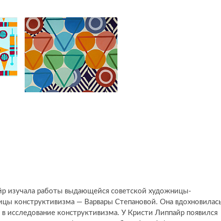
айр изучала работы выдающейся советской художницы-
ницы конструктивизма — Варвары Степановой. Она вдохновилас
о в исследование конструктивизма. У Кристи Липпайр появился