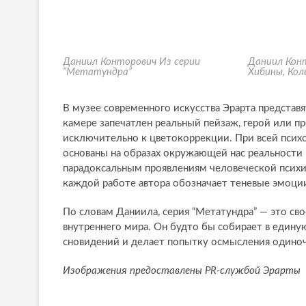
Даниил Конторович Из серии
Даниил Конт
“Метатундра”
Хибины, Кол
В музее современного искусства Эрарта представя
камере запечатлен реальный пейзаж, герой или п
исключительно к цветокоррекции. При всей пси
основаны на образах окружающей нас реальности
парадоксальным проявлениям человеческой психик
каждой работе автора обозначает теневые эмоции
По словам Даниила, серия “Метатундра” — это св
внутреннего мира. Он будто бы собирает в един
сновидений и делает попытку осмысления одиноче
Изображения предоставлены PR-службой Эрарты