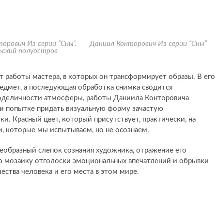
орович Из серии “Сны”.
Даниил Конторович Из серии “Сны”
ьский полуостров
т работы мастера, в которых он трансформирует образы. В его
редмет, а последующая обработка снимка сводится
ходеличности атмосферы, работы Даниила Конторовича
 и попытке придать визуальную форму зачастую
и. Красный цвет, который присутствует, практически, на
, которые мы испытываем, но не осознаем.
оеобразный слепок сознания художника, отражение его
ую мозаику отголоски эмоциональных впечатлений и обрывки
ства человека и его места в этом мире.