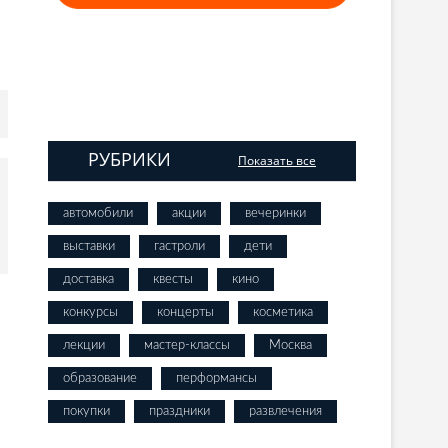
РУБРИКИ
Показать все
автомобили
акции
вечеринки
выставки
гастроли
дети
доставка
квесты
кино
конкурсы
концерты
косметика
лекции
мастер-классы
Москва
образование
перформансы
покупки
праздники
развлечения